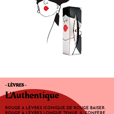
- LÈVRES -
L’Authentique
ROUGE A LÈVRES ICONIQUE DE ROUGE BAISER.
ROUGE À LÈVRES LONGUE TENUE, IL CONFÈRE