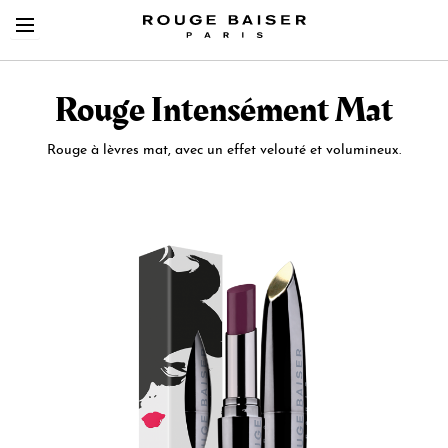
Rouge Intensément Mat
Rouge à lèvres mat, avec un effet velouté et volumineux.
Skip
Cerca tra i prodotti
to
the
end
of
the
images
gallery