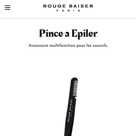
Pince a Epiler
Accessoire multifonction pour les sourcils.
Skip
to
Cerca tra i prodotti
the
end
of
the
images
gallery