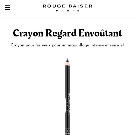
Crayon Regard Envoûtant
Crayon pour les yeux pour un maquillage intense et sensuel.
Skip
Cerca tra i prodotti
to
the
end
of
the
images
gallery